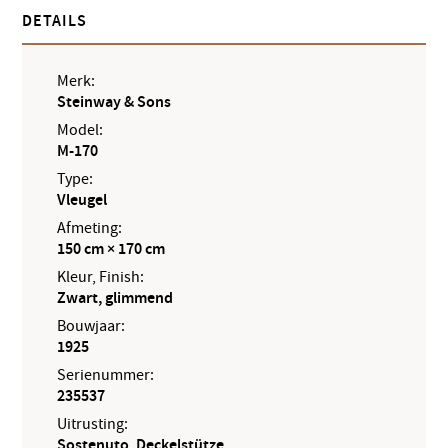
DETAILS
Merk:
Steinway & Sons
Model:
M-170
Type:
Vleugel
Afmeting:
150 cm × 170 cm
Kleur, Finish:
Zwart, glimmend
Bouwjaar:
1925
Serienummer:
235537
Uitrusting:
Sostenuto, Deckelstütze