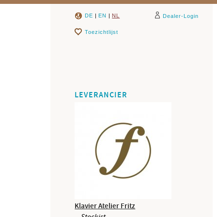
DE
|
EN
|
NL
Dealer-Login
Toezichtlijst
LEVERANCIER
Klavier Atelier Fritz
Stockist