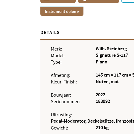
Instrument delen
DETAILS
Wilh. Steinberg
Merk:
Signature S-117
Model:
Piano
Type:
145 cm × 117 cm × 
Afmeting:
Noten, mat
Kleur, Finish:
2022
Bouwjaar:
183992
Serienummer:
Uitrusting:
Pedal-Moderator, Deckelstütze, französ
210 kg
Gewicht: