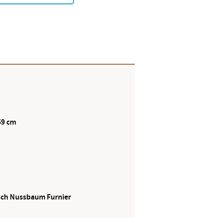
59 cm
isch Nussbaum Furnier