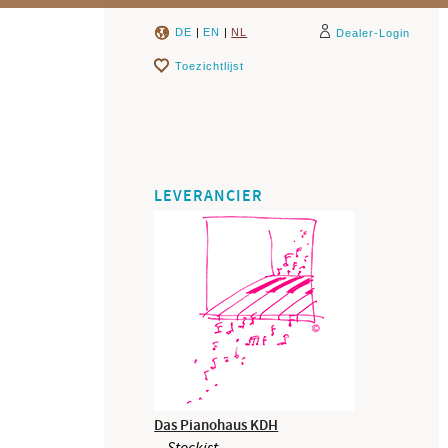
DE
|
EN
|
NL
Dealer-Login
Toezichtlijst
LEVERANCIER
Das Pianohaus KDH
Stockist