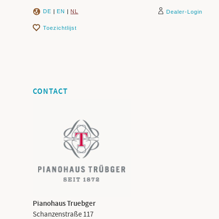
DE
|
EN
|
NL
Dealer-Login
Toezichtlijst
CONTACT
Pianohaus Truebger
Schanzenstraße 117