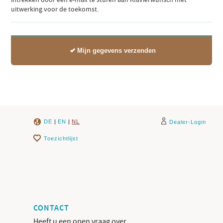
intrekken door een e-mail te sturen aan Klavierwunsch met
uitwerking voor de toekomst.
Mijn gegevens verzenden
DE
|
EN
|
NL
Dealer-Login
Toezichtlijst
CONTACT
Heeft u een open vraag over