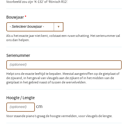
Voorbeeld zou zijn ‘K-132’ of ‘Rönisch R12’.
Bouwjaar
*
Als u het exacte jaar niet kent, volstaat een ruwe schatting. Het serienummer zal
ons dan helpen.
Serienummer
Helpt ons de exacte leeftijd te bepalen. Meestal aangetroffen op de gietplaat of
de zijwand, in het geval van vleugels aan de zijkant of in het midden van de
gietplaat in het gebied naast of tussen de wervelvelden.
Hoogte / Lengte
cm
Voor staande piano’s graag de hoogte vermelden, voor vleugels de lengte.