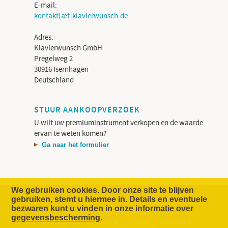
E-mail:
kontakt[æt]klavierwunsch.de
Adres:
Klavierwunsch GmbH
Pregelweg 2
30916 Isernhagen
Deutschland
STUUR AANKOOPVERZOEK
U wilt uw premiuminstrument verkopen en de waarde
ervan te weten komen?
Ga naar het formulier
We gebruiken cookies. Door onze site te blijven
gebruiken, stemt u hiermee in. Details en eventuele
bezwaren kunt u vinden in onze
informatie over
Het Concept
Onderneming
Contact
gegevensbescherming
.
Gegevensbescherming
Hulp
Colofon